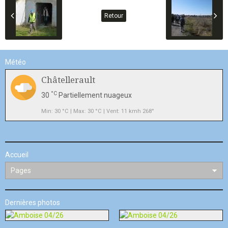
Retour
Météo
Châtellerault
°C
30
Partiellement nuageux
Min: 30 °C | Max: 30 °C | Vent: 11 kmh 268°
Accueil
Dernières photos