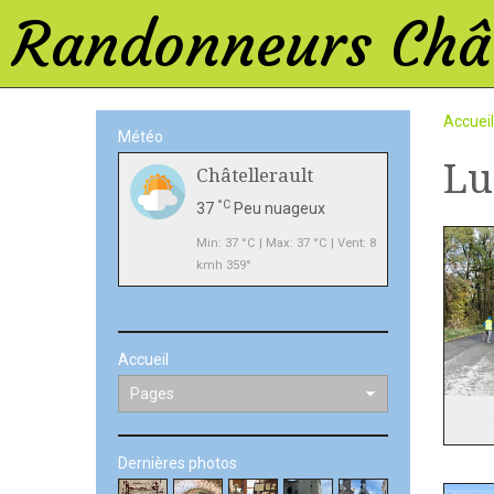
Randonneurs Chât
Accueil
Météo
Lu
Châtellerault
°C
37
Peu nuageux
Min: 37 °C | Max: 37 °C | Vent: 8
kmh 359°
Accueil
Dernières photos