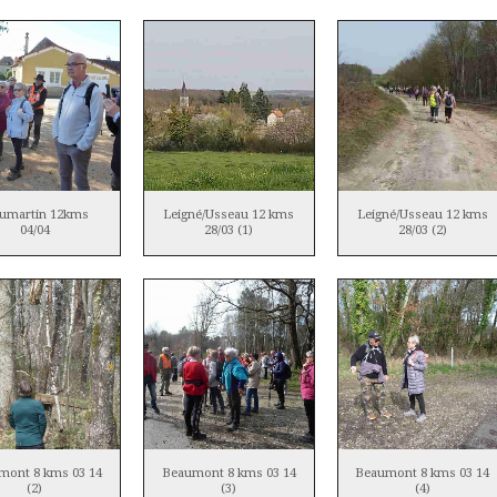
eumartin 12kms
Leigné/Usseau 12 kms
Leigné/Usseau 12 kms
04/04
28/03 (1)
28/03 (2)
mont 8 kms 03 14
Beaumont 8 kms 03 14
Beaumont 8 kms 03 14
(2)
(3)
(4)