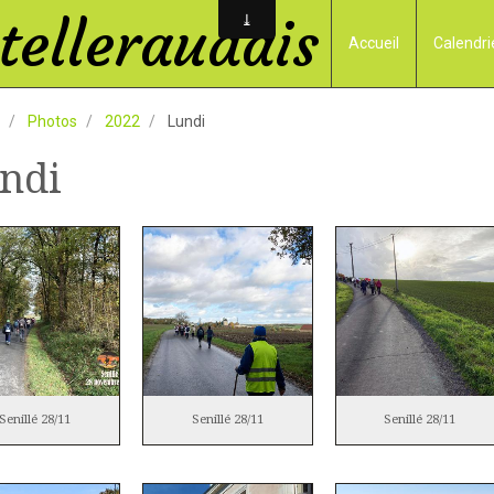
elleraudais
Accueil
Calendri
Photos
2022
Lundi
ndi
Senillé 28/11
Senillé 28/11
Senillé 28/11