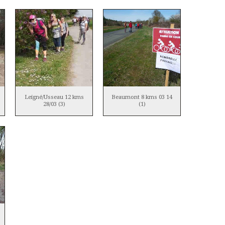
Leigné/Usseau 12 kms
Beaumont 8 kms 03 14
28/03 (3)
(1)