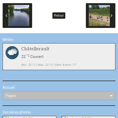
Retour
Météo
Châtellerault
°C
22
Couvert
Min: 22 °C | Max: 22 °C | Vent: 8 kmh 17°
Accueil
Dernières photos