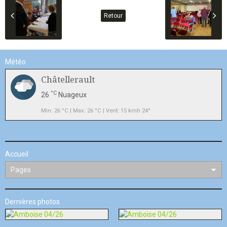
Retour
Météo
Châtellerault
°C
26
Nuageux
Min: 26 °C | Max: 26 °C | Vent: 15 kmh 24°
Accueil
Dernières photos