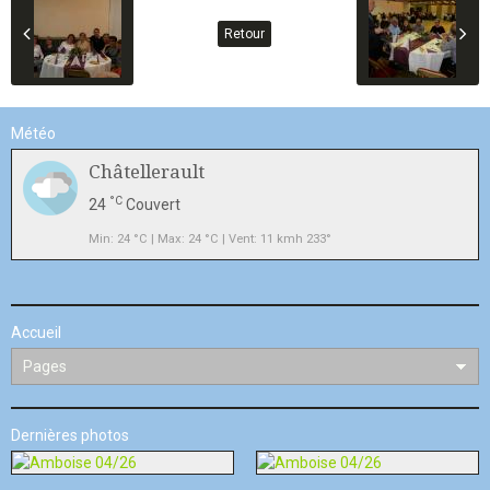
Retour
Météo
Châtellerault
°C
24
Couvert
Min: 24 °C | Max: 24 °C | Vent: 11 kmh 233°
Accueil
Dernières photos