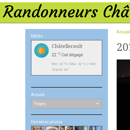
Randonneurs Chât
Accueil
Météo
20
Châtellerault
°C
22
Ciel dégagé
Min: 22 °C | Max: 22 °C | Vent:
18 kmh 56°
Accueil
Dernières photos