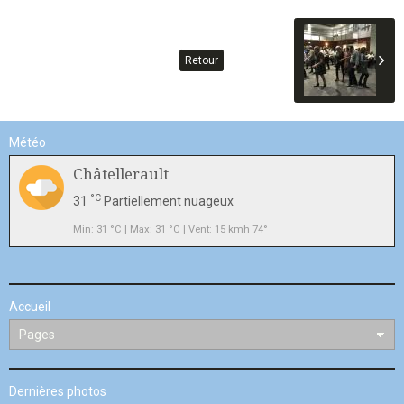
Retour
Météo
Châtellerault
°C
31
Partiellement nuageux
Min: 31 °C | Max: 31 °C | Vent: 15 kmh 74°
Accueil
Dernières photos