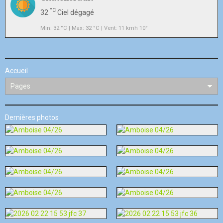
°C
32
Ciel dégagé
Min: 32 °C | Max: 32 °C | Vent: 11 kmh 10°
Accueil
Dernières photos