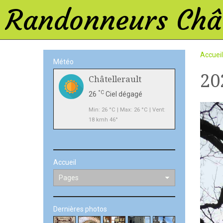
Randonneurs Chât
Accueil
Météo
20
Châtellerault
°C
26
Ciel dégagé
Min: 26 °C | Max: 26 °C | Vent:
18 kmh 46°
Accueil
Dernières photos