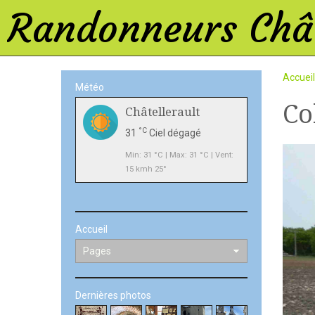
Randonneurs Chât
Accueil
Météo
Co
Châtellerault
°C
31
Ciel dégagé
Min: 31 °C | Max: 31 °C | Vent:
15 kmh 25°
Accueil
Dernières photos