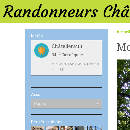
Randonneurs Chât
Accueil
Météo
Mo
Châtellerault
°C
34
Ciel dégagé
Min: 34 °C | Max: 34 °C | Vent: 8
kmh 83°
Accueil
Dernières photos