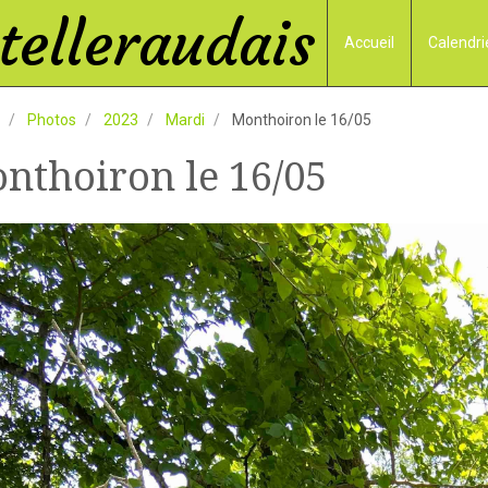
elleraudais
Accueil
Calendri
Photos
2023
Mardi
Monthoiron le 16/05
nthoiron le 16/05