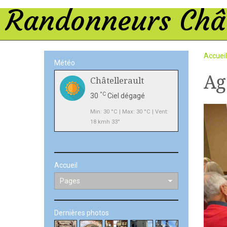
Randonneurs Chât
Accueil
Météo
Ag
Châtellerault
°C
30
Ciel dégagé
Min: 30 °C | Max: 30 °C | Vent:
18 kmh 33°
Accueil
Dernières photos