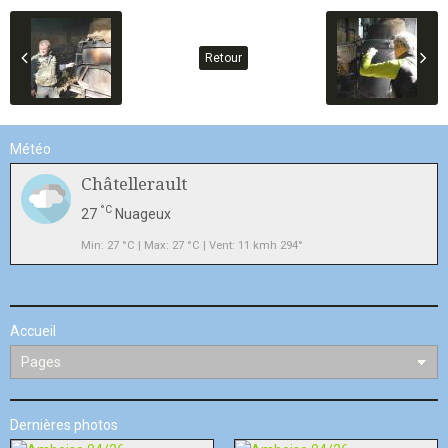
Retour
Météo
Châtellerault
°C
27
Nuageux
Min: 27 °C | Max: 27 °C | Vent: 11 kmh 294°
Accueil
Dernières photos