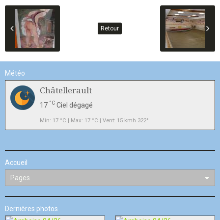
Retour
Météo
Châtellerault
°C
17
Ciel dégagé
Min: 17 °C | Max: 17 °C | Vent: 15 kmh 322°
Accueil
Dernières photos