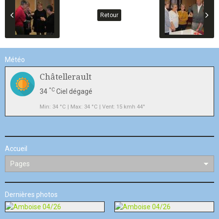
Retour
Météo
Châtellerault
°C
34
Ciel dégagé
Min: 34 °C | Max: 34 °C | Vent: 15 kmh 44°
Accueil
Dernières photos