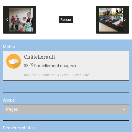
Retour
Météo
Châtellerault
°C
33
Partiellement nuageux
Min: 33 °C | Max: 33 °C | Vent: 11 kmh 295°
Accueil
Dernières photos