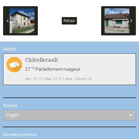
Retour
Météo
Châtellerault
°C
27
Partiellement nuageux
Min: 27 °C | Max: 27 °C | Vent: 15 kmh 14°
Accueil
Dernières photos