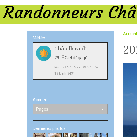
Randonneurs Chât
Accueil
Météo
20
Châtellerault
°C
29
Ciel dégagé
Min: 29 °C | Max: 29 °C | Vent:
18 kmh 343°
Accueil
Dernières photos