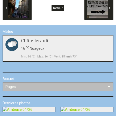
Retour
Météo
Châtellerault
°C
16
Nuageux
Min: 16 °C | Max: 16 °C | Vent: 15 kmh 73°
Accueil
Dernières photos