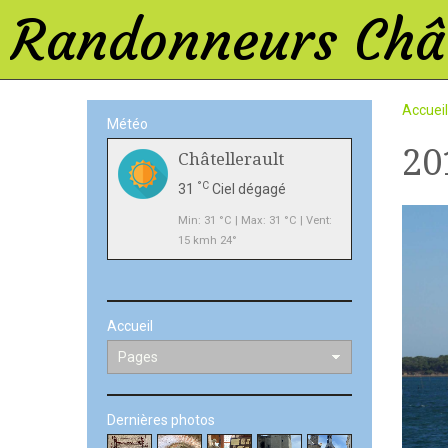
Randonneurs Chât
Accueil
Météo
20
Châtellerault
°C
31
Ciel dégagé
Min: 31 °C | Max: 31 °C | Vent:
15 kmh 24°
Accueil
Dernières photos