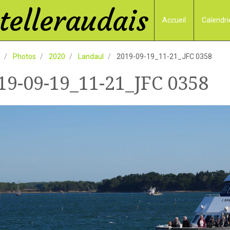
elleraudais
Accueil
Calendri
Photos
2020
Landaul
2019-09-19_11-21_JFC 0358
19-09-19_11-21_JFC 0358