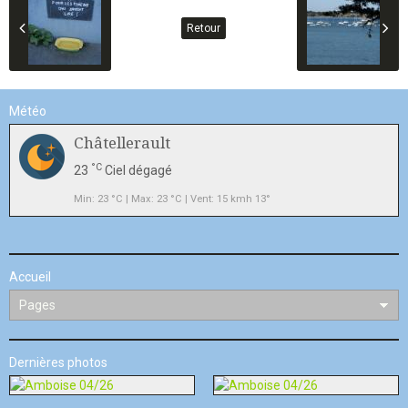
Retour
Météo
Châtellerault
°C
23
Ciel dégagé
Min: 23 °C | Max: 23 °C | Vent: 15 kmh 13°
Accueil
Dernières photos