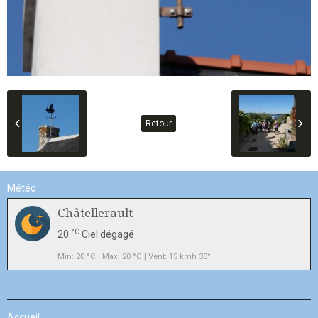
Retour
Météo
Châtellerault
°C
20
Ciel dégagé
Min: 20 °C | Max: 20 °C | Vent: 15 kmh 30°
Accueil