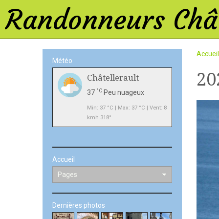
Randonneurs Chât
Accueil
Météo
20
Châtellerault
°C
37
Peu nuageux
Min: 37 °C | Max: 37 °C | Vent: 8
kmh 318°
Accueil
Dernières photos