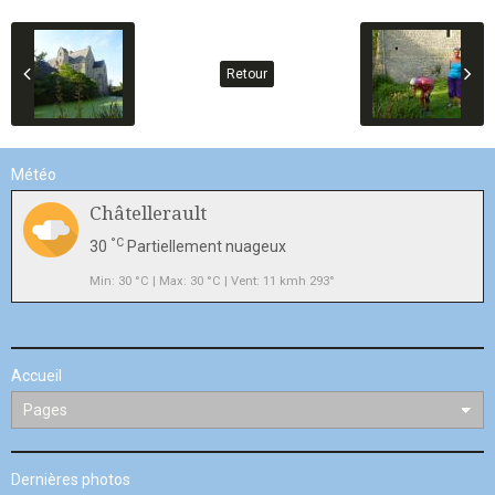
Retour
Météo
Châtellerault
°C
30
Partiellement nuageux
Min: 30 °C | Max: 30 °C | Vent: 11 kmh 293°
Accueil
Dernières photos