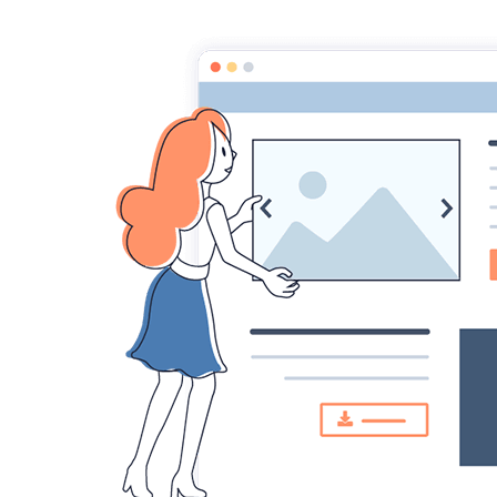
Randonneurs Chât
Accueil
Météo
20
Châtellerault
°C
24
Partiellement
nuageux
Min: 24 °C | Max: 24 °C | Vent:
15 kmh 7°
Accueil
Dernières photos