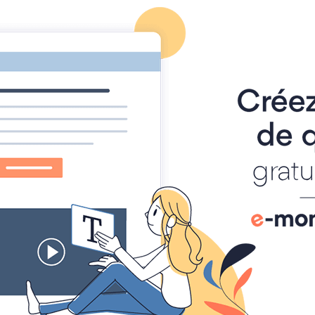
elleraudais
Accueil
Calendri
Photos
2020
Séjour Asnelles
2020 09 16 21 18 jfc 0025
20 09 16 21 18 jfc 0025