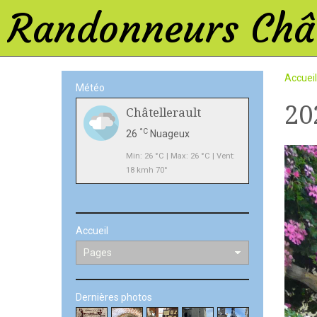
Randonneurs Chât
Accueil
Météo
20
Châtellerault
°C
26
Nuageux
Min: 26 °C | Max: 26 °C | Vent:
18 kmh 70°
Accueil
Dernières photos