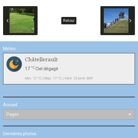
Retour
Météo
Châtellerault
°C
17
Ciel dégagé
Min: 17 °C | Max: 17 °C | Vent: 15 kmh 309°
Accueil
Dernières photos