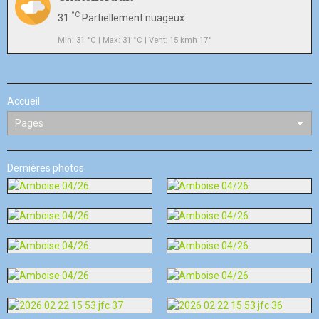
°C
31
Partiellement nuageux
Min: 31 °C | Max: 31 °C | Vent: 15 kmh 17°
Accueil
Dernières photos