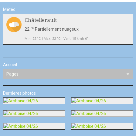
Météo
Châtellerault
°C
22
Partiellement nuageux
Min: 22 °C | Max: 22 °C | Vent: 15 kmh 6°
Accueil
Dernières photos