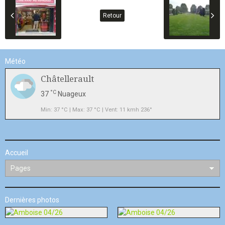
Retour
Météo
Châtellerault
°C
37
Nuageux
Min: 37 °C | Max: 37 °C | Vent: 11 kmh 236°
Accueil
Dernières photos