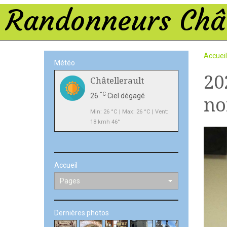
Randonneurs Chât
Accueil
Météo
20
Châtellerault
°C
26
Ciel dégagé
no
Min: 26 °C | Max: 26 °C | Vent:
18 kmh 46°
Accueil
Dernières photos