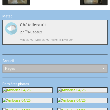
Météo
Châtellerault
°C
27
Nuageux
Min: 27 °C | Max: 27 °C | Vent: 18 kmh 70°
Accueil
Dernières photos