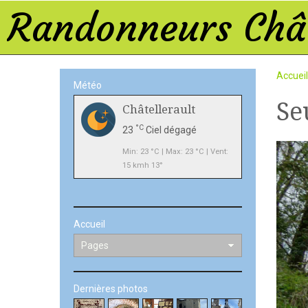
Randonneurs Chât
Accueil
Météo
Se
Châtellerault
°C
23
Ciel dégagé
Min: 23 °C | Max: 23 °C | Vent:
15 kmh 13°
Accueil
Dernières photos