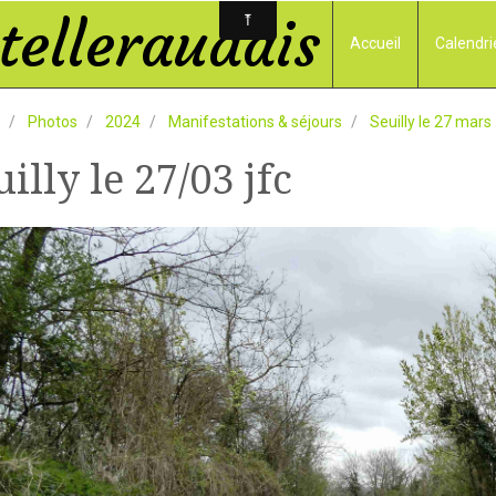
elleraudais
Accueil
Calendri
Photos
2024
Manifestations & séjours
Seuilly le 27 mars
uilly le 27/03 jfc