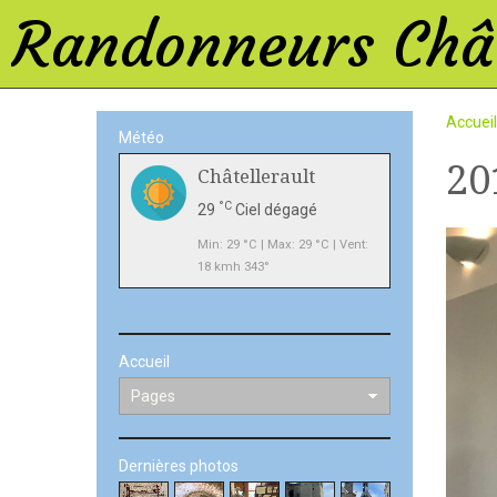
Randonneurs Chât
Accueil
Météo
20
Châtellerault
°C
29
Ciel dégagé
Min: 29 °C | Max: 29 °C | Vent:
18 kmh 343°
Accueil
Dernières photos