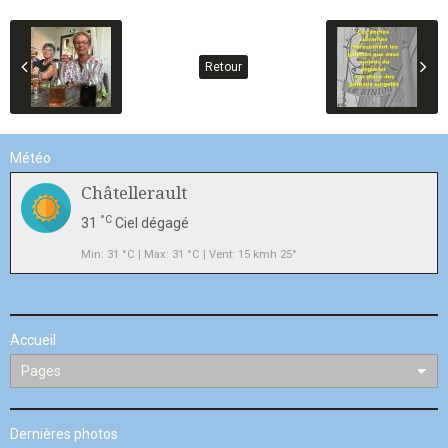
Retour
Météo
Châtellerault
°C
31
Ciel dégagé
Min: 31 °C | Max: 31 °C | Vent: 15 kmh 25°
Accueil
Dernières photos